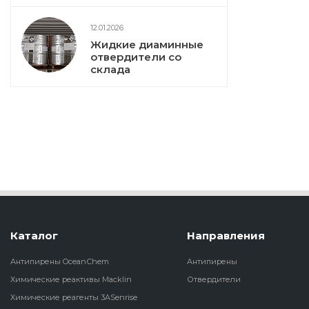
12.01.2026
Жидкие диаминные
отвердители со
склада
Каталог
Направления
Антипирены OceanСhem
Антипирены
Химические реактивы Macklin
Отвердители
Химические реагенты 3ASenrise