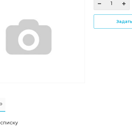
Задат
о
 списку