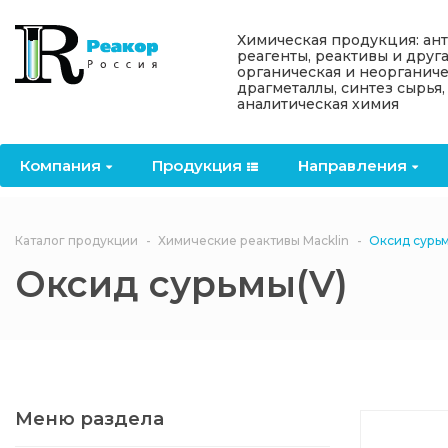
Назад
Назад
Назад
Назад
Назад
Химическая продукция: ан
реагенты, реактивы и друг
органическая и неорганиче
Компания
Продукция
Направления
Информация
Антипирены
драгметаллы, синтез сырья,
аналитическая химия
О компании
Антипирены
Антипирены
Новости
Органически
OceanСhem
антипирены
Компания
Продукция
Направления
Лицензии
Отвердители
Акции
Химические реактивы
Неорганичес
Macklin
антипирены
Партнеры
Вопрос-ответ
Каталог продукции
Химические реактивы Macklin
Оксид сурьм
Химические реагенты
Оксид сурьмы(V)
Документы
Политика
3ASenrise
конфиденциальности
Отзывы
Химические вещества
BLDpharm
Реквизиты
Меню раздела
Филиалы