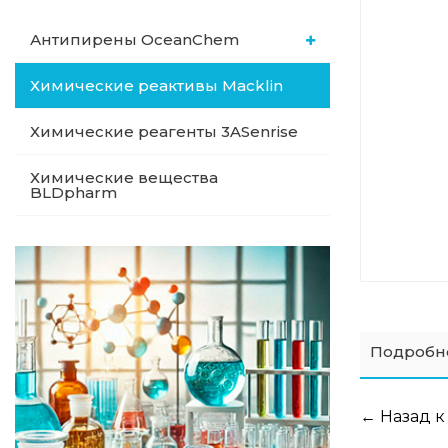
Антипирены OceanСhem
Химические реактивы Macklin
Химические реагенты 3ASenrise
Химические вещества
BLDpharm
Подробн
← Назад к