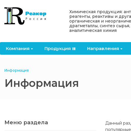
Назад
Назад
Назад
Назад
Назад
Химическая продукция: ан
реагенты, реактивы и друг
органическая и неорганиче
Компания
Продукция
Направления
Информация
Антипирены
драгметаллы, синтез сырья,
аналитическая химия
О компании
Антипирены
Антипирены
Новости
Органически
OceanСhem
антипирены
Компания
Продукция
Направления
Лицензии
Отвердители
Акции
Химические реактивы
Неорганичес
Macklin
антипирены
Партнеры
Вопрос-ответ
Информация
Химические реагенты
Информация
Документы
Политика
3ASenrise
конфиденциальности
Отзывы
Химические вещества
BLDpharm
Реквизиты
Меню раздела
Данный раз
Филиалы
популярные