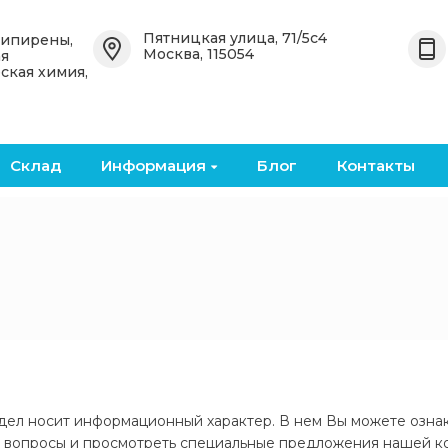
Назад
Назад
Пятницкая улица, 71/5с4
типирены,
Москва, 115054
ая
ская химия,
 OceanСhem
Органические антипирены
Неорганические
антипирены
е
Бромированные
органические антипирены
Бромированные кислоты и
ангидриды
Склад
Информация
Блог
Контакты
кие
Фосфоросодержащие
органические антипирены
Металлические оксиды и
соли
Безгалогенные
органические антипирены
Фосфоросодержащие
неорганические
антипирены
дел носит информационный характер. В нем Вы можете ознако
 вопросы и просмотреть специальные предложения нашей к