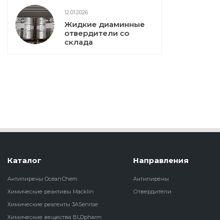
12.01.2026
Жидкие диаминные
отвердители со
склада
Каталог
Направления
Антипирены OceanСhem
Антипирены
Химические реактивы Macklin
Отвердители
Химические реагенты 3ASenrise
Химические вещества BLDpharm